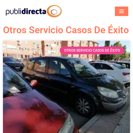
Saltar
al
Otros Servicio Casos De Éxito
contenido
OTROS SERVICIO CASOS DE ÉXITO