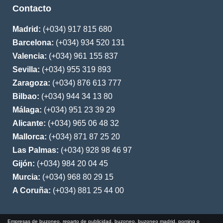
Contacto
Madrid:
(+034) 917 815 680
Barcelona:
(+034) 934 520 131
Valencia:
(+034) 961 155 837
Sevilla:
(+034) 955 319 893
Zaragoza:
(+034) 876 613 777
Bilbao:
(+034) 944 34 13 80
Málaga:
(+034) 951 23 39 29
Alicante:
(+034) 965 06 48 32
Mallorca:
(+034) 871 87 25 20
Las Palmas:
(+034) 928 98 46 97
Gijón:
(+034) 984 20 04 45
Murcia:
(+034) 968 80 29 15
A Coruña:
(+034) 881 25 44 00
Empresas de buzoneo, reparto de publicidad, buzoneo, buzoneo madrid, poming o